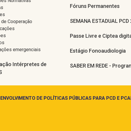
ões Normativas
Fóruns Permanentes
as
res
SEMANA ESTADUAL PCD 
 de Cooperação
cações
ões
Passe Livre e Ciptea digit
os
tações emergenciais
Estágio Fonoaudiologia
ação Intérpretes de
SABER EM REDE - Pr
S
ENVOLVIMENTO DE POLÍTICAS PÚBLICAS PARA PCD E PCA