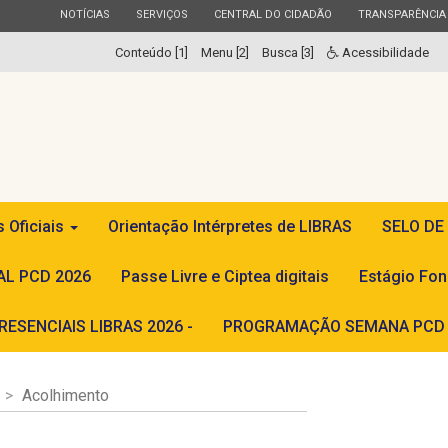
ESTADO
ESTADO
ESTADO
ESTADO
NOTÍCIAS
SERVIÇOS
CENTRAL DO CIDADÃO
TRANSPARÊNCIA
Conteúdo [1]
Menu [2]
Busca [3]
Acessibilidade
s Oficiais
Orientação Intérpretes de LIBRAS
SELO DE
L PCD 2026
Passe Livre e Ciptea digitais
Estágio Fon
ESENCIAIS LIBRAS 2026 -
PROGRAMAÇÃO SEMANA PCD 
Acolhimento