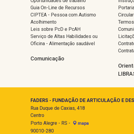
Oportunidades de trabalho
Instruç
Guia On-Line de Recursos
Portari
CIPTEA - Pessoa com Autismo
Circula
Acolhimento
Termos
Leis sobre PcD e PcAH
Comuni
Serviço de Altas Habilidades ou
Licitaç
Oficina - Alimentação saudável
Contrat
Contra
Comunicação
Orient
LIBRA
FADERS - FUNDAÇÃO DE ARTICULAÇÃO E DES
Rua Duque de Caxias, 418
Centro
Porto Alegre - RS -
mapa
90010-280