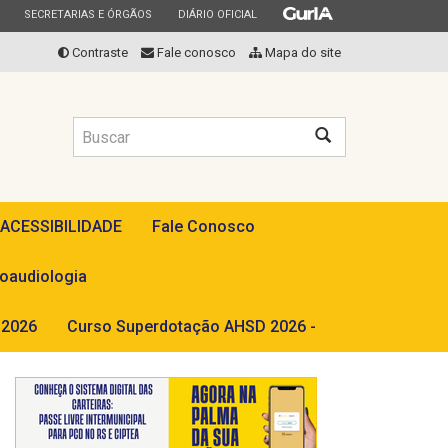
ESTADO
ESTADO
ESTADO
SECRETARIAS E ÓRGÃOS
DIÁRIO OFICIAL
Contraste
Fale conosco
Mapa do site
Buscar
 ACESSIBILIDADE
Fale Conosco
oaudiologia
2026
Curso Superdotação AHSD 2026 -