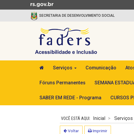
Ir para o conteúdo
Ir para o menu
Ir para a busca
SECRETARIA DE DESENVOLVIMENTO SOCIAL
FADERS
Início do menu
Serviços
Comunicação
Ato
Fóruns Permanentes
SEMANA ESTADUA
SABER EM REDE - Programa
CURSOS PR
Início do conteúdo
Inicial
Serviços
Voltar
Imprimir