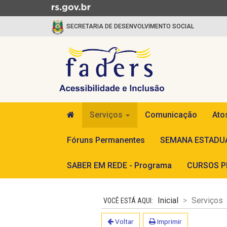
Ir para o conteúdo
Ir para o menu
Ir para a busca
SECRETARIA DE DESENVOLVIMENTO SOCIAL
FADERS
Início do menu
Serviços
Comunicação
Ato
Fóruns Permanentes
SEMANA ESTADUA
SABER EM REDE - Programa
CURSOS PR
Início do conteúdo
Inicial
Serviços
Voltar
Imprimir