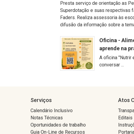
Presta serviço de orientação as P
Superdotação e suas respectivas f
Faders. Realiza assessoria às esco
difusão da informação sobre a temát
Oficina - Ali
aprende na pr
A oficina "Nutrir
conversar ...
Serviços
Atos O
Calendário Inclusivo
Transpa
Notas Técnicas
Editais
Oportunidades de trabalho
Instruç
Guia On-Line de Recursos
Portari