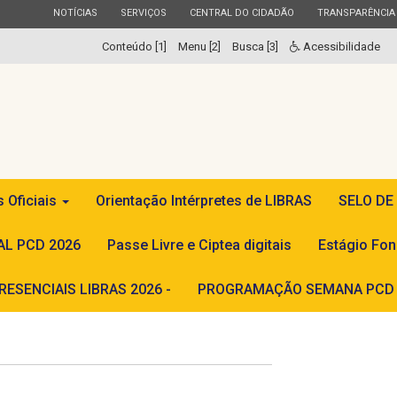
ESTADO
ESTADO
ESTADO
ESTADO
NOTÍCIAS
SERVIÇOS
CENTRAL DO CIDADÃO
TRANSPARÊNCIA
Conteúdo [1]
Menu [2]
Busca [3]
Acessibilidade
s Oficiais
Orientação Intérpretes de LIBRAS
SELO DE
L PCD 2026
Passe Livre e Ciptea digitais
Estágio Fon
ESENCIAIS LIBRAS 2026 -
PROGRAMAÇÃO SEMANA PCD 