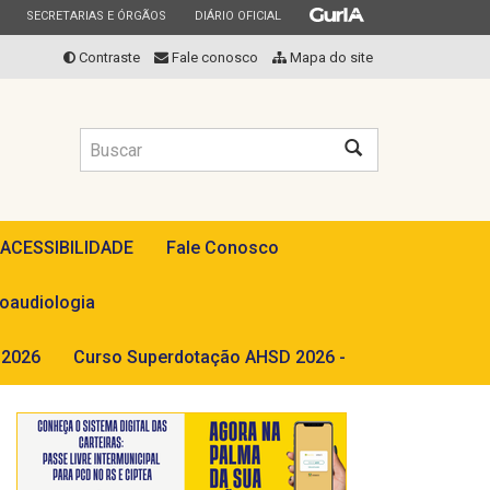
ESTADO
ESTADO
ESTADO
SECRETARIAS E ÓRGÃOS
DIÁRIO OFICIAL
Contraste
Fale conosco
Mapa do site
Buscar
 ACESSIBILIDADE
Fale Conosco
oaudiologia
2026
Curso Superdotação AHSD 2026 -