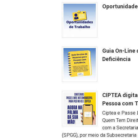
Oportunidades
Guia On-Line
Deficiência
CIPTEA digital
Pessoa com 
Ciptea e Passe L
Quem Tem Direit
com a Secretari
(SPGG), por meio da Subsecretaria 