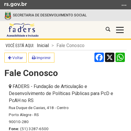
Ir para o conteúdo
Ir para o menu
Ir para a busca
SECRETARIA DE DESENVOLVIMENTO SOCIAL
Abrir a busc
Alter
FADERS
Início do conteúdo
Inicial
Fale Conosco
Facebook
X
Wh
Voltar
Imprimir
Fale Conosco
FADERS - Fundação de Articulação e
Desenvolvimento de Políticas Públicas para PcD e
PcAH no RS
Rua Duque de Caxias, 418 - Centro
Porto Alegre - RS
90010-280
Fone:
(51) 3287-6500